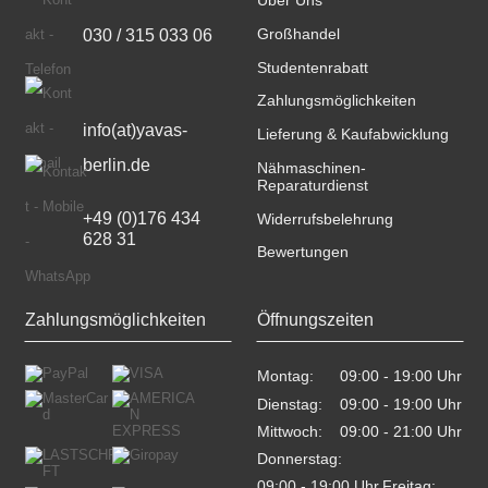
Über Uns
030 / 315 033 06
Großhandel
Studentenrabatt
Zahlungsmöglichkeiten
info(at)yavas-
Lieferung & Kaufabwicklung
berlin.de
Nähmaschinen-
Reparaturdienst
+49 (0)176 434 
Widerrufsbelehrung
628 31
Bewertungen
Zahlungsmöglichkeiten
Öffnungszeiten
Montag:
09:00 - 19:00 Uhr    
Dienstag:
09:00 - 19:00 Uhr    
Mittwoch:
09:00 - 21:00 Uhr    
Donnerstag:
09:00 - 19:00 Uhr    
Freitag: