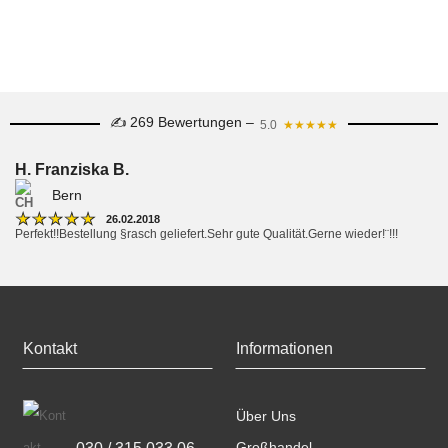
✍ 269 Bewertungen –
5.0
★★★★★
H. Franziska B.
Bern
★
★
★
★
★
26.02.2018
Perfekt!!Bestellung §rasch geliefert.Sehr gute Qualität.Gerne wieder!¨!!!
Kontakt
Informationen
Über Uns
030 / 315 033 06
Großhandel