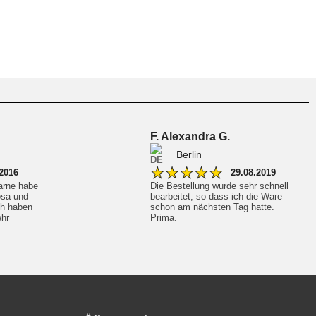
F. Alexandra G.
Berlin
★
★
★
★
★
.2016
29.08.2019
rne habe 
Die Bestellung wurde sehr schnell 
osa und 
bearbeitet, so dass ich die Ware 
ch haben 
schon am nächsten Tag hatte. 
hr 
Prima.