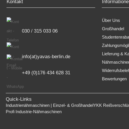
Kontakt
Informatione
Über Uns
Großhandel
030 / 315 033 06
Studentenraba
Zahlungsmögli
Lieferung & K
info(at)yavas-berlin.de
Nähmaschinen
Widerrufsbele
+49 (0)176 434 628 31
Bewertungen
Quick-Links
Industrienähmaschinen | Einzel- & Großhandel
YKK Reißverschlüs
Profi Industrie-Nähmaschinen