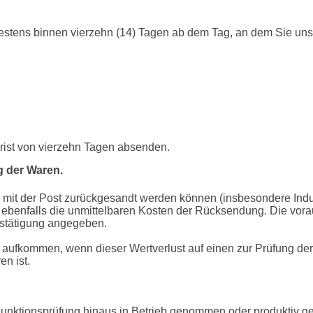
stens binnen vierzehn (14) Tagen ab dem Tag, an dem Sie uns ü
Frist von vierzehn Tagen absenden.
g der Waren.
al mit der Post zurückgesandt werden können (insbesondere In
 ebenfalls die unmittelbaren Kosten der Rücksendung. Die vora
estätigung angegeben.
 aufkommen, wenn dieser Wertverlust auf einen zur Prüfung der
n ist.
Funktionsprüfung hinaus in Betrieb genommen oder produktiv g