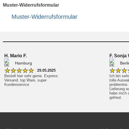
Muster-Widerrufsformular
Muster-Widerrufsformular
H. Mario F.
F. Sonja 
Hamburg
Berli
★
★
★
★
★
★
★
★
29.05.2025
Bestell hier sehr gerne. Express 
Ich bin seh
Versand, top Ware, super 
tolle Auswa
Kundenservice
problemlos o
Lieferung wa
habe mich ü
gefreut. 