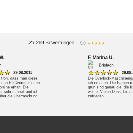
✍ 269 Bewertungen –
5.0
★★★★★
W.
F. Marina U.
n
Brislach
★
★
★
★
★
★
★
29.08.2015
29.08
r froh, dass man diese 
Die Overlock-Maschinenga
hl an Reißverschlüssen 
ich erhalten. Die Farben r
nline erhält. Die 
grün sind genau die, die i
r sehr schnell und ich 
wollte. Vielen Dank, bin se
ber die Überraschung 
zufrieden.