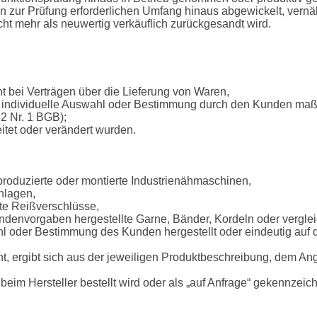
n zur Prüfung erforderlichen Umfang hinaus abgewickelt, vernäh
cht mehr als neuwertig verkäuflich zurückgesandt wird.
t bei Verträgen über die Lieferung von Waren,

ine individuelle Auswahl oder Bestimmung durch den Kunden maßge
 Nr. 1 BGB);

itet oder verändert wurden.
g produzierte oder montierte Industrienähmaschinen,

nlagen,

gte Reißverschlüsse,
Kundenvorgaben hergestellte Garne, Bänder, Kordeln oder vergl
ahl oder Bestimmung des Kunden hergestellt oder eindeutig auf
eht, ergibt sich aus der jeweiligen Produktbeschreibung, dem A
 beim Hersteller bestellt wird oder als „auf Anfrage“ gekennzeic