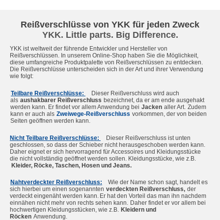
Reißverschlüsse von YKK für jeden Zweck
YKK. Little parts. Big Difference.
YKK ist weltweit der führende Entwickler und Hersteller von 
Reißverschlüssen. In unserem Online-Shop haben Sie die Möglichkeit, 
diese umfangreiche Produktpalette von Reißverschlüssen zu entdecken. 
Die Reißverschlüsse unterscheiden sich in der Art und ihrer Verwendung 
wie folgt:
Teilbare Reißverschlüsse: 
Dieser Reißverschluss wird auch 
als
aushakbarer Reißverschluss
bezeichnet, da er am ende ausgehakt 
werden kann. Er findet vor allem Anwendung bei
Jacken
aller Art.
Zudem 
kann er auch als
Zweiwege-Reißverschluss
vorkommen, der von beiden 
Seiten geöffnen werden kann.
Nicht Teilbare Reißverschlüsse: 
Dieser Reißverschluss ist unten 
geschlossen, so dass der Schieber nicht herausgeschoben werden kann. 
Daher eignet er sich hervorragend für Accessoires und Kleidungsstücke 
die nicht vollständig geöffnet werden sollen. Kleidungsstücke, wie z.B. 
Kleider, Röcke, Taschen, Hosen und Jeans.
Nahtverdeckter Reißverschluss:
Wie der Name schon sagt, handelt es 
sich hierbei um einen sogenannten
verdeckten Reißverschluss,
der 
verdeckt eingenäht werden kann.
Er hat den Vorteil das man ihn nachdem 
einnähen nicht mehr von rechts sehen kann.
Daher findet er vor allem bei 
hochwertigen Kleidungsstücken, wie z.B.
Kleidern und 
Röcken
Anwendung.