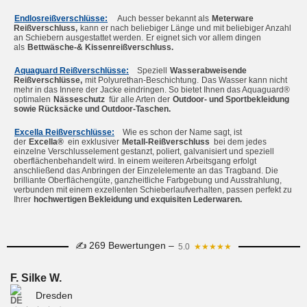
Endlosreißverschlüsse:
 Auch besser bekannt als
Meterware 
Reißverschluss,
kann er nach beliebiger Länge und mit beliebiger Anzahl 
an Schiebern ausgestattet werden.
Er eignet sich vor allem dingen 
als
Bettwäsche-& Kissenreißverschluss.
Aquaguard Reißverschlüsse:
Speziell
Wasserabweisende 
Reißverschlüsse,
mit Polyurethan-Beschichtung.
Das Wasser kann nicht 
mehr in das Innere der Jacke eindringen. So bietet Ihnen das Aquaguard® 
optimalen
Nässeschutz
für alle Arten der
Outdoor- und Sportbekleidung 
sowie Rücksäcke und Outdoor-Taschen.
Excella Reißverschlüsse:
Wie es schon der Name sagt, ist 
der
Excella®
ein exklusiver
Metall-Reißverschluss
bei dem jedes 
einzelne Verschlusselement gestanzt, poliert, galvanisiert und speziell 
oberflächenbehandelt wird. In einem weiteren Arbeitsgang erfolgt 
anschließend das Anbringen der Einzelelemente an das Tragband. Die 
brilliante Oberflächengüte, ganzheitliche Farbgebung und Ausstrahlung, 
verbunden mit einem exzellenten Schieberlaufverhalten, passen perfekt zu 
Ihrer
hochwertigen Bekleidung und exquisiten Lederwaren.
✍ 269 Bewertungen –
5.0
★★★★★
F. Silke W.
Dresden