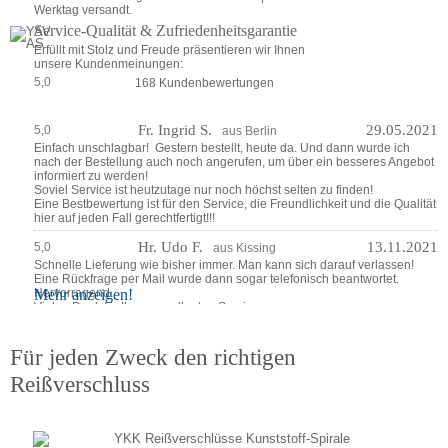
Werktag versandt.
Service-Qualität & Zufriedenheitsgarantie
Erfüllt mit Stolz und Freude präsentieren wir Ihnen 
unsere Kundenmeinungen:
5,0
168 Kundenbewertungen
Fr. Ingrid S.
29.05.2021
5,0
aus Berlin
Einfach unschlagbar!  Gestern bestellt, heute da. Und dann wurde ich 
nach der Bestellung auch noch angerufen, um über ein besseres Angebot 
informiert zu werden!

Soviel Service ist heutzutage nur noch höchst selten zu finden!

Eine Bestbewertung ist für den Service, die Freundlichkeit und die Qualität 
hier auf jeden Fall gerechtfertigt!!!
Hr. Udo F.
13.11.2021
5,0
aus Kissing
Schnelle Lieferung wie bisher immer. Man kann sich darauf verlassen!

Eine Rückfrage per Mail wurde dann sogar telefonisch beantwortet. 
Mehr anzeigen!
Hervorragend.

Vielen Dank für Ihren exzellenten Service.
Für jeden Zweck den richtigen 
Reißverschluss