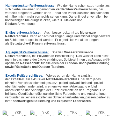
Nahtverdeckter Reißverschluss:
Wie der Name schon sagt, handelt es 
sich hierbei um einen sogenannten
verdeckten Reißverschluss,
der 
verdeckt eingenäht werden kann.
Er hat den Vorteil das man ihn nachdem 
einnähen nicht mehr von rechts sehen kann.
Daher findet er vor allem bei 
hochwertigen Kleidungsstücken, wie z.B.
Kleidern und 
Röcken
Anwendung.
Endlosreißverschlüsse:
 Auch besser bekannt als
Meterware 
Reißverschluss,
kann er nach beliebiger Länge und mit beliebiger Anzahl 
an Schiebern ausgestattet werden.
Er eignet sich vor allem dingen 
als
Bettwäsche-& Kissenreißverschluss.
Aquaguard Reißverschlüsse:
Speziell
Wasserabweisende 
Reißverschlüsse,
mit Polyurethan-Beschichtung.
Das Wasser kann nicht 
mehr in das Innere der Jacke eindringen. So bietet Ihnen das Aquaguard® 
optimalen
Nässeschutz
für alle Arten der
Outdoor- und Sportbekleidung 
sowie Rücksäcke und Outdoor-Taschen.
Excella Reißverschlüsse:
Wie es schon der Name sagt, ist 
der
Excella®
ein exklusiver
Metall-Reißverschluss
bei dem jedes 
einzelne Verschlusselement gestanzt, poliert, galvanisiert und speziell 
oberflächenbehandelt wird. In einem weiteren Arbeitsgang erfolgt 
anschließend das Anbringen der Einzelelemente an das Tragband. Die 
brilliante Oberflächengüte, ganzheitliche Farbgebung und Ausstrahlung, 
verbunden mit einem exzellenten Schieberlaufverhalten, passen perfekt zu 
Ihrer
hochwertigen Bekleidung und exquisiten Lederwaren.