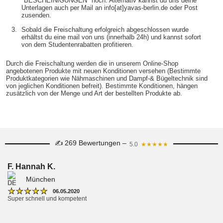
"BESCHEINIGUNGEN" hoch. Alternativ kannst du uns deine 
Unterlagen auch per Mail an info[at]yavas-berlin.de oder Post 
zusenden.  
3.
Sobald die Freischaltung erfolgreich abgeschlossen wurde 
erhältst du eine mail von uns (innerhalb 24h) und kannst sofort 
von dem Studentenrabatten profitieren. 
Durch die Freischaltung werden die in unserem Online-Shop 
angebotenen Produkte mit neuen Konditionen versehen (Bestimmte 
Produktkategorien wie Nähmaschinen und Dampf-& Bügeltechnik sind 
von jeglichen Konditionen befreit). Bestimmte Konditionen, hängen 
zusätzlich von der Menge und Art der bestellten Produkte ab. 
✍ 269 Bewertungen –
5.0
★★★★★
F. Hannah K.
München
★
★
★
★
★
06.05.2020
Super schnell und kompetent